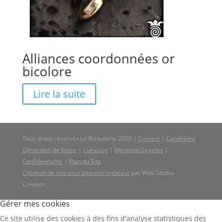
Alliances coordonnées or
bicolore
Lire la suite
Tous droits réservés La Bizouterie 2020 |
Contact
|
Conditions
Générales de Vente
|
Livraison
|
Mentions Légales
|
Confidentialité
|
Plan du Site
Création de site pour bijoutier créateur
par Web Studio
Création.
Gérer mes cookies
Ce site utilise des cookies à des fins d'analyse statistiques des